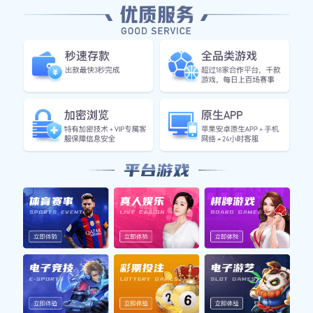
皇家马德里 vs 拜仁慕尼黑
1 - 1
半场休息
网球大师赛
德约科维奇 vs 阿尔卡拉斯
6-4, 3-6
决胜盘
热门赛事资讯