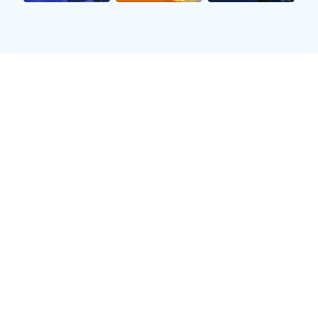
欧冠决赛前瞻：战术博弈与巨星对决，谁将
问鼎欧洲之巅？
本赛季欧洲冠军联赛决赛即将在伊斯坦布尔上演，皇
家马德里与曼城两支豪门再次相遇。皇马凭借丰富的
决赛经验与坚韧的防守反击战术，而曼城则依靠瓜迪
奥拉的传控体系和哈兰德的恐怖火力。本场对决不仅
是战术大师安切洛蒂与瓜迪奥拉的较量，更是莫德里
奇、本泽马与德布劳内、哈兰德之间的巨星碰撞。赛
前双方阵容齐整，均无重大伤病，一场载入史册的经